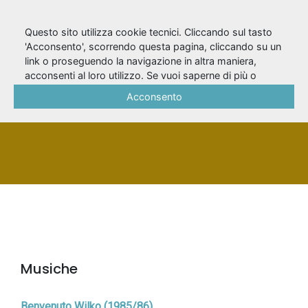
Questo sito utilizza cookie tecnici. Cliccando sul tasto
'Acconsento', scorrendo questa pagina, cliccando su un
link o proseguendo la navigazione in altra maniera,
Gianani, Fiorenzo
acconsenti al loro utilizzo. Se vuoi saperne di più o
negare il consenso a tutti o ad alcuni cookie, consulta la
Acconsento
Cookie Policy
.
PERSONA
Musiche
Benvenuto Wilko (1985/86)