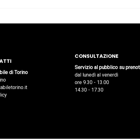
CONSULTAZIONE
ATTI
Servizio al pubblico su preno
bile di Torino
dal lunedì al venerdì
ino
ore 9.30 - 13.00
abiletorino.it
14.30 - 17.30
licy