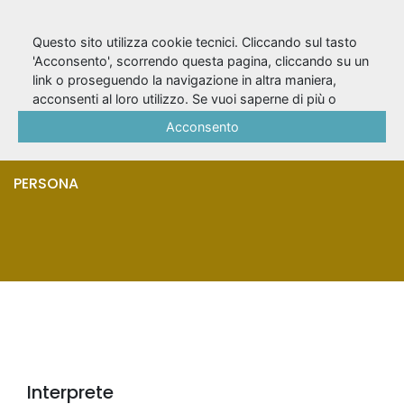
Questo sito utilizza cookie tecnici. Cliccando sul tasto
'Acconsento', scorrendo questa pagina, cliccando su un
link o proseguendo la navigazione in altra maniera,
Zamparini,
acconsenti al loro utilizzo. Se vuoi saperne di più o
negare il consenso a tutti o ad alcuni cookie, consulta la
Acconsento
Gabriella
Cookie Policy
.
PERSONA
Interprete