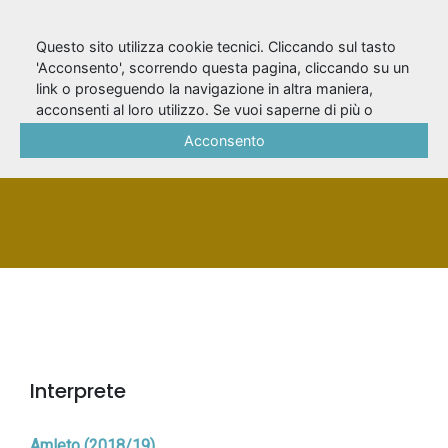
Questo sito utilizza cookie tecnici. Cliccando sul tasto
'Acconsento', scorrendo questa pagina, cliccando su un
link o proseguendo la navigazione in altra maniera,
Pannelli, Nicola
acconsenti al loro utilizzo. Se vuoi saperne di più o
negare il consenso a tutti o ad alcuni cookie, consulta la
Acconsento
Cookie Policy
.
PERSONA
Interprete
Amleto (2018/19)