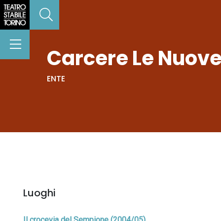
Carcere Le Nuove 
ENTE
Luoghi
Il crocevia del Sempione (2004/05)