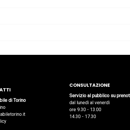
CONSULTAZIONE
ATTI
Servizio al pubblico su preno
bile di Torino
dal lunedì al venerdì
ino
ore 9.30 - 13.00
abiletorino.it
14.30 - 17.30
licy