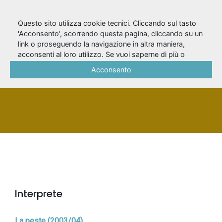
Questo sito utilizza cookie tecnici. Cliccando sul tasto
'Acconsento', scorrendo questa pagina, cliccando su un
link o proseguendo la navigazione in altra maniera,
Narsi, Andrea
acconsenti al loro utilizzo. Se vuoi saperne di più o
negare il consenso a tutti o ad alcuni cookie, consulta la
Acconsento
Cookie Policy
.
PERSONA
Interprete
La peste (2003/04)