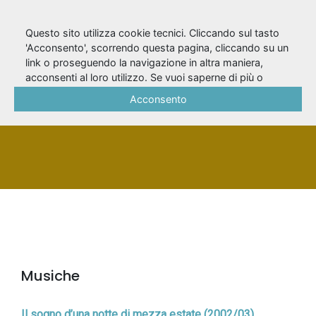
Questo sito utilizza cookie tecnici. Cliccando sul tasto
'Acconsento', scorrendo questa pagina, cliccando su un
link o proseguendo la navigazione in altra maniera,
Berutto, Giulio
acconsenti al loro utilizzo. Se vuoi saperne di più o
negare il consenso a tutti o ad alcuni cookie, consulta la
Acconsento
Cookie Policy
.
PERSONA
Musiche
Il sogno d’una notte di mezza estate (2002/03)