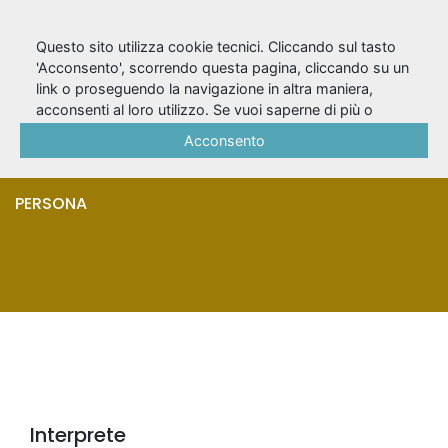
Questo sito utilizza cookie tecnici. Cliccando sul tasto
'Acconsento', scorrendo questa pagina, cliccando su un
link o proseguendo la navigazione in altra maniera,
Ledda,
acconsenti al loro utilizzo. Se vuoi saperne di più o
negare il consenso a tutti o ad alcuni cookie, consulta la
Acconsento
Giandomenico
Cookie Policy
.
PERSONA
Interprete