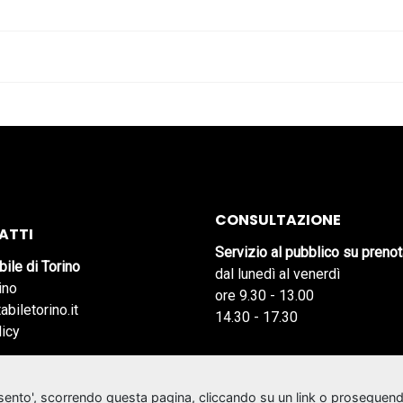
CONSULTAZIONE
ATTI
Servizio al pubblico su preno
bile di Torino
dal lunedì al venerdì
ino
ore 9.30 - 13.00
abiletorino.it
14.30 - 17.30
licy
nsento', scorrendo questa pagina, cliccando su un link o proseguend