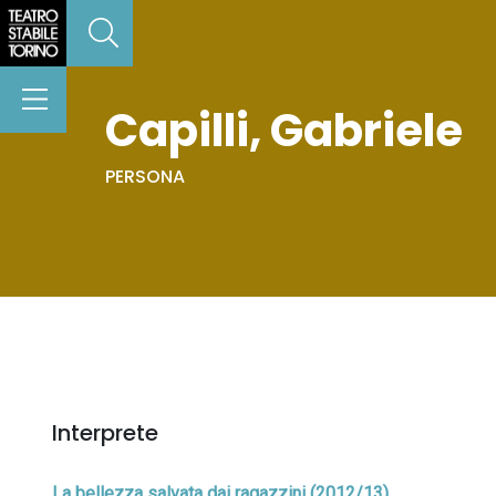
Capilli, Gabriele
PERSONA
Interprete
La bellezza salvata dai ragazzini (2012/13)