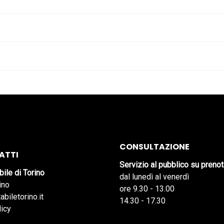
CONSULTAZIONE
ATTI
Servizio al pubblico su preno
bile di Torino
dal lunedì al venerdì
ino
ore 9.30 - 13.00
abiletorino.it
14.30 - 17.30
licy