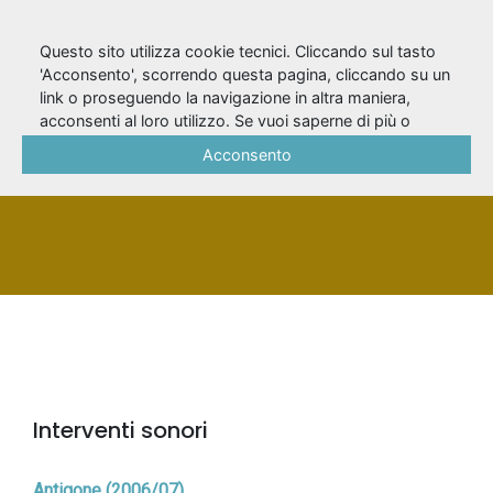
Questo sito utilizza cookie tecnici. Cliccando sul tasto
'Acconsento', scorrendo questa pagina, cliccando su un
link o proseguendo la navigazione in altra maniera,
Salzano, Enzo
acconsenti al loro utilizzo. Se vuoi saperne di più o
negare il consenso a tutti o ad alcuni cookie, consulta la
Acconsento
Cookie Policy
.
PERSONA
Interventi sonori
Antigone (2006/07)