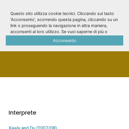
Questo sito utilizza cookie tecnici. Cliccando sul tasto
'Acconsento', scorrendo questa pagina, cliccando su un
link o proseguendo la navigazione in altra maniera,
Bern, Federica
acconsenti al loro utilizzo. Se vuoi saperne di più o
negare il consenso a tutti o ad alcuni cookie, consulta la
Acconsento
Cookie Policy
.
PERSONA
Interprete
Keely and Du (2007/08)