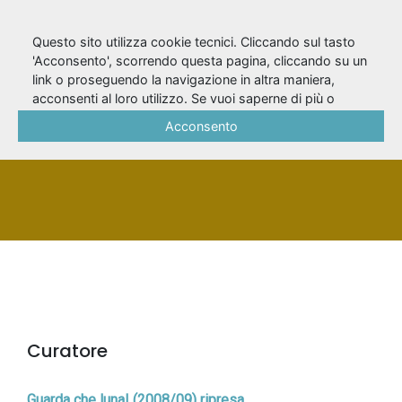
Questo sito utilizza cookie tecnici. Cliccando sul tasto
'Acconsento', scorrendo questa pagina, cliccando su un
link o proseguendo la navigazione in altra maniera,
Farinetti, Paola
acconsenti al loro utilizzo. Se vuoi saperne di più o
negare il consenso a tutti o ad alcuni cookie, consulta la
Acconsento
Cookie Policy
.
PERSONA
Curatore
Guarda che luna! (2008/09) ripresa