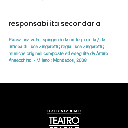
responsabilità secondaria
Passa una vela... spingendo la notte piu in là / da
un'idea di Luca Zingaretti ; regia Luca Zingaretti ;
musiche originali composte ed eseguite da Arturo
Annecchino. - Milano : Mondadori, 2008.