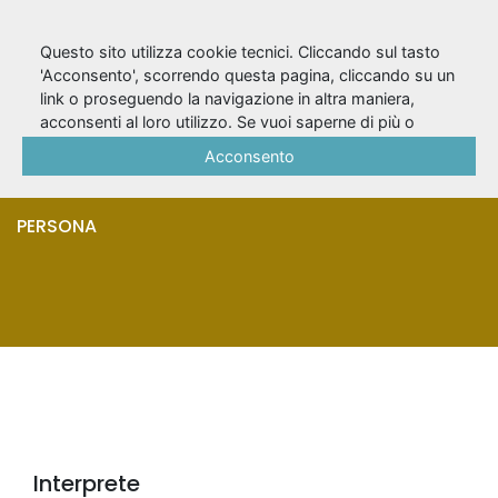
Questo sito utilizza cookie tecnici. Cliccando sul tasto
'Acconsento', scorrendo questa pagina, cliccando su un
link o proseguendo la navigazione in altra maniera,
De Francesco,
acconsenti al loro utilizzo. Se vuoi saperne di più o
negare il consenso a tutti o ad alcuni cookie, consulta la
Acconsento
Roberto
Cookie Policy
.
PERSONA
Interprete