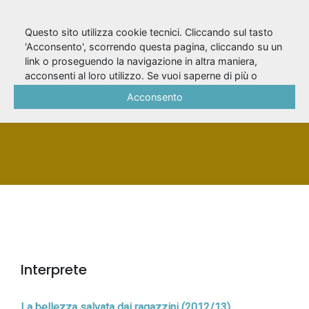
Questo sito utilizza cookie tecnici. Cliccando sul tasto
'Acconsento', scorrendo questa pagina, cliccando su un
link o proseguendo la navigazione in altra maniera,
Padul, Rui Albert
acconsenti al loro utilizzo. Se vuoi saperne di più o
negare il consenso a tutti o ad alcuni cookie, consulta la
Acconsento
Cookie Policy
.
PERSONA
Interprete
La bellezza salvata dai ragazzini (2012/13)