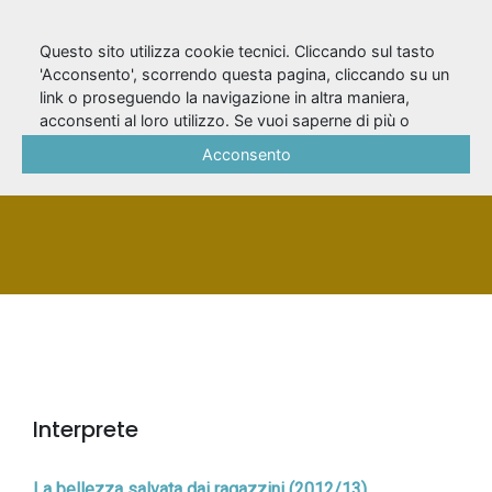
Questo sito utilizza cookie tecnici. Cliccando sul tasto
'Acconsento', scorrendo questa pagina, cliccando su un
link o proseguendo la navigazione in altra maniera,
Vanosi, Anna
acconsenti al loro utilizzo. Se vuoi saperne di più o
negare il consenso a tutti o ad alcuni cookie, consulta la
Acconsento
Cookie Policy
.
PERSONA
Interprete
La bellezza salvata dai ragazzini (2012/13)