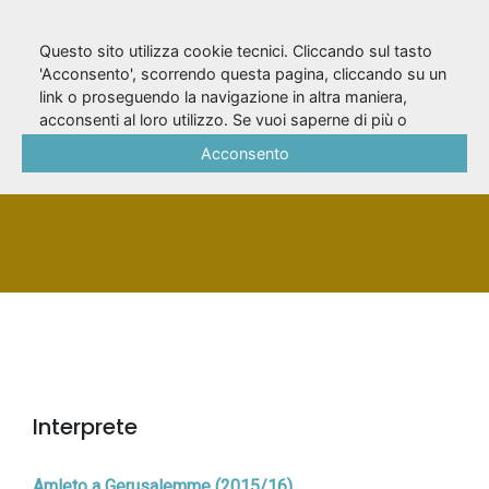
Questo sito utilizza cookie tecnici. Cliccando sul tasto
'Acconsento', scorrendo questa pagina, cliccando su un
link o proseguendo la navigazione in altra maniera,
Volpengo, Matteo
acconsenti al loro utilizzo. Se vuoi saperne di più o
negare il consenso a tutti o ad alcuni cookie, consulta la
Acconsento
Cookie Policy
.
PERSONA
Interprete
Amleto a Gerusalemme (2015/16)