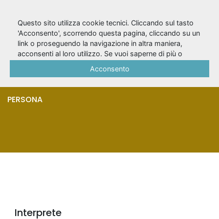
Questo sito utilizza cookie tecnici. Cliccando sul tasto
'Acconsento', scorrendo questa pagina, cliccando su un
link o proseguendo la navigazione in altra maniera,
Baldinotti,
acconsenti al loro utilizzo. Se vuoi saperne di più o
negare il consenso a tutti o ad alcuni cookie, consulta la
Acconsento
Alessandro
Cookie Policy
.
PERSONA
Interprete