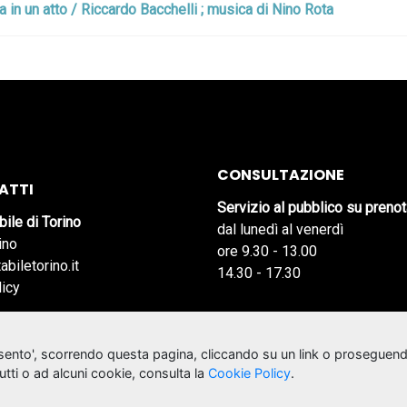
 in un atto / Riccardo Bacchelli ; musica di Nino Rota
CONSULTAZIONE
ATTI
Servizio al pubblico su preno
bile di Torino
dal lunedì al venerdì
ino
ore 9.30 - 13.00
abiletorino.it
14.30 - 17.30
licy
nsento', scorrendo questa pagina, cliccando su un link o proseguend
tutti o ad alcuni cookie, consulta la
Cookie Policy
.