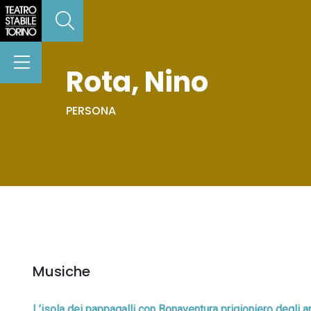
Rota, Nino
PERSONA
Musiche
L’isola dei pappagalli con Bonaventura prigioniero degli 