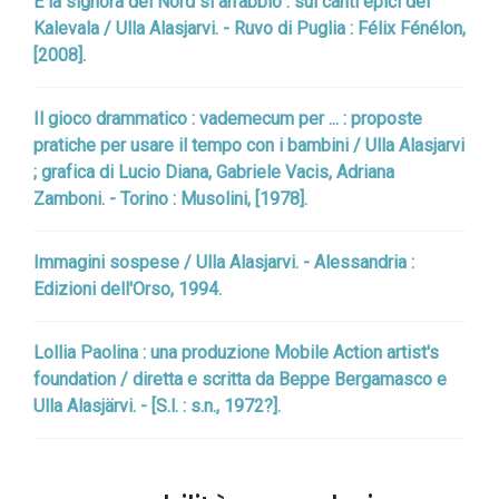
E la signora del Nord si arrabbiò : sui canti epici del
Kalevala / Ulla Alasjarvi. - Ruvo di Puglia : Félix Fénélon,
[2008].
Il gioco drammatico : vademecum per ... : proposte
pratiche per usare il tempo con i bambini / Ulla Alasjarvi
; grafica di Lucio Diana, Gabriele Vacis, Adriana
Zamboni. - Torino : Musolini, [1978].
Immagini sospese / Ulla Alasjarvi. - Alessandria :
Edizioni dell'Orso, 1994.
Lollia Paolina : una produzione Mobile Action artist's
foundation / diretta e scritta da Beppe Bergamasco e
Ulla Alasjärvi. - [S.l. : s.n., 1972?].