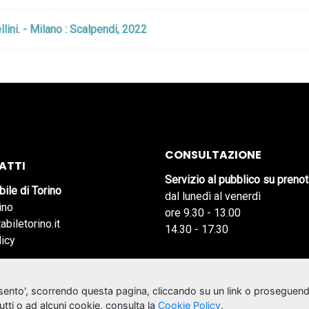
ini. - Milano : Scalpendi, 2022
CONSULTAZIONE
ATTI
Servizio al pubblico su preno
bile di Torino
dal lunedì al venerdì
ino
ore 9.30 - 13.00
abiletorino.it
14.30 - 17.30
licy
nsento', scorrendo questa pagina, cliccando su un link o proseguend
tutti o ad alcuni cookie, consulta la
Cookie Policy
.