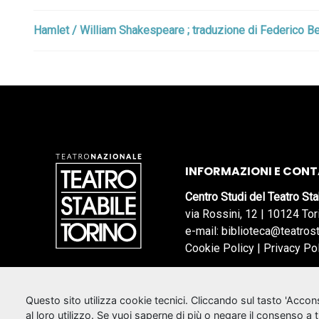
Hamlet / William Shakespeare ; traduzione di Federico Bell
INFORMAZIONI E CONT
Centro Studi del Teatro Sta
via Rossini, 12 | 10124 Tor
e-mail: biblioteca@teatrost
Cookie Policy
|
Privacy Po
Questo sito utilizza cookie tecnici. Cliccando sul tasto 'Acco
al loro utilizzo. Se vuoi saperne di più o negare il consenso a 