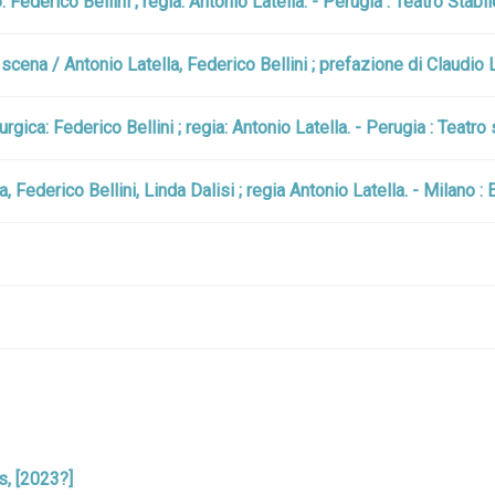
 Federico Bellini ; regia: Antonio Latella. - Perugia : Teatro Stab
ena / Antonio Latella, Federico Bellini ; prefazione di Claudio L
ca: Federico Bellini ; regia: Antonio Latella. - Perugia : Teatro 
 Federico Bellini, Linda Dalisi ; regia Antonio Latella. - Milano :
s, [2023?]