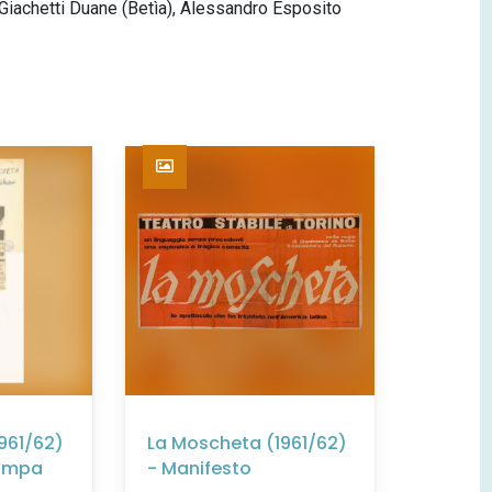
a Giachetti Duane (Betìa), Alessandro Esposito
961/62)
La Moscheta (1961/62)
tampa
- Manifesto