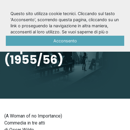
Questo sito utilizza cookie tecnici. Cliccando sul tasto
'Acconsento', scorrendo questa pagina, cliccando su un
link o proseguendo la navigazione in altra maniera,
Una donna senza
acconsenti al loro utilizzo. Se vuoi saperne di più o
negare il consenso a tutti o ad alcuni cookie, consulta la
Acconsento
importanza
Cookie Policy
.
(1955/56)
(A Woman of no Importance)
Commedia in tre atti
di Oscar Wilde