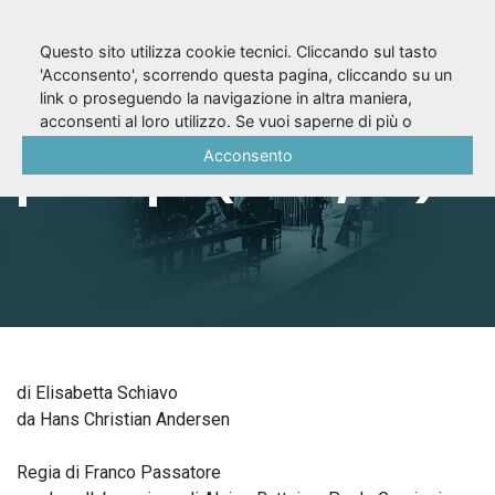
Questo sito utilizza cookie tecnici. Cliccando sul tasto
'Acconsento', scorrendo questa pagina, cliccando su un
link o proseguendo la navigazione in altra maniera,
Il dodicesimo
acconsenti al loro utilizzo. Se vuoi saperne di più o
negare il consenso a tutti o ad alcuni cookie, consulta la
Acconsento
principe (1964/65)
Cookie Policy
.
di Elisabetta Schiavo
da Hans Christian Andersen
Regia di Franco Passatore