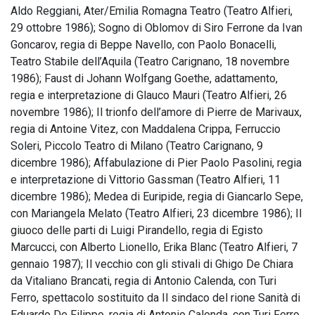
Aldo Reggiani, Ater/Emilia Romagna Teatro (Teatro Alfieri,
29 ottobre 1986); Sogno di Oblomov di Siro Ferrone da Ivan
Goncarov, regia di Beppe Navello, con Paolo Bonacelli,
Teatro Stabile dell’Aquila (Teatro Carignano, 18 novembre
1986); Faust di Johann Wolfgang Goethe, adattamento,
regia e interpretazione di Glauco Mauri (Teatro Alfieri, 26
novembre 1986); Il trionfo dell’amore di Pierre de Marivaux,
regia di Antoine Vitez, con Maddalena Crippa, Ferruccio
Soleri, Piccolo Teatro di Milano (Teatro Carignano, 9
dicembre 1986); Affabulazione di Pier Paolo Pasolini, regia
e interpretazione di Vittorio Gassman (Teatro Alfieri, 11
dicembre 1986); Medea di Euripide, regia di Giancarlo Sepe,
con Mariangela Melato (Teatro Alfieri, 23 dicembre 1986); Il
giuoco delle parti di Luigi Pirandello, regia di Egisto
Marcucci, con Alberto Lionello, Erika Blanc (Teatro Alfieri, 7
gennaio 1987); Il vecchio con gli stivali di Ghigo De Chiara
da Vitaliano Brancati, regia di Antonio Calenda, con Turi
Ferro, spettacolo sostituito da Il sindaco del rione Sanità di
Eduardo De Filippo, regia di Antonio Calenda, con Turi Ferro,