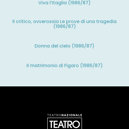
Viva l’Itaglia (1986/87)
Il critico, ovverossia Le prove di una tragedia
(1986/87)
Donna del cielo (1986/87)
Il matrimonio di Figaro (1986/87)