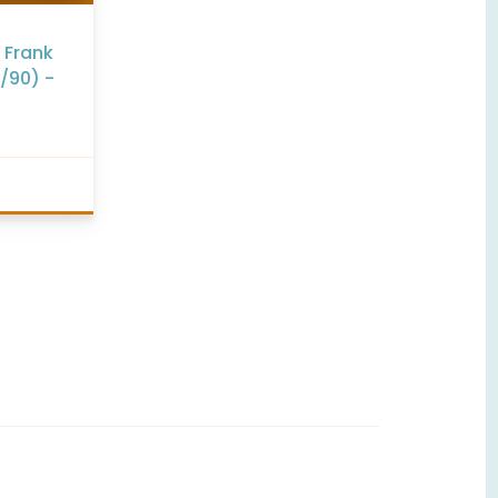
a Frank
9/90) -