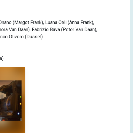
 Onano (Margot Frank), Luana Celi (Anna Frank),
gnora Van Daan), Fabrizio Bava (Peter Van Daan),
anco Olivero (Dussel).
a)