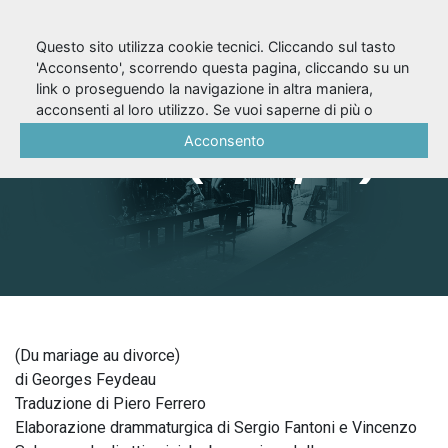
Questo sito utilizza cookie tecnici. Cliccando sul tasto
'Acconsento', scorrendo questa pagina, cliccando su un
link o proseguendo la navigazione in altra maniera,
Dal matrimonio al
acconsenti al loro utilizzo. Se vuoi saperne di più o
negare il consenso a tutti o ad alcuni cookie, consulta la
Acconsento
divorzio (1996/97)
Cookie Policy
.
(Du mariage au divorce)
di Georges Feydeau
Traduzione di Piero Ferrero
Elaborazione drammaturgica di Sergio Fantoni e Vincenzo