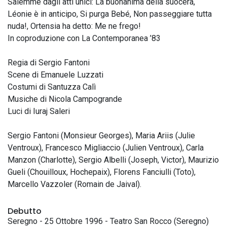
Salemme dagli atti unici: La buonanima della suocera,
Léonie è in anticipo, Si purga Bebé, Non passeggiare tutta
nuda!, Ortensia ha detto: Me ne frego!
In coproduzione con La Contemporanea ’83
Regia di Sergio Fantoni
Scene di Emanuele Luzzati
Costumi di Santuzza Calì
Musiche di Nicola Campogrande
Luci di Iuraj Saleri
Sergio Fantoni (Monsieur Georges), Maria Ariis (Julie
Ventroux), Francesco Migliaccio (Julien Ventroux), Carla
Manzon (Charlotte), Sergio Albelli (Joseph, Victor), Maurizio
Gueli (Chouilloux, Hochepaix), Florens Fanciulli (Toto),
Marcello Vazzoler (Romain de Jaival).
Debutto
Seregno - 25 Ottobre 1996 - Teatro San Rocco (Seregno)