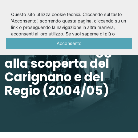
Questo sito utilizza cookie tecnici. Cliccando sul tasto
'Acconsento', scorrendo questa pagina, cliccando su un
link o proseguendo la navigazione in altra maniera,
Due variazioni sul
acconsenti al loro utilizzo. Se vuoi saperne di più o
negare il consenso a tutti o ad alcuni cookie, consulta la
Acconsento
tema. Folle viaggio
Cookie Policy
.
alla scoperta del
Carignano e del
Regio (2004/05)