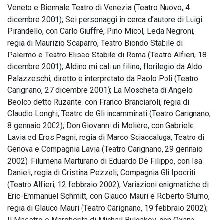
Veneto e Biennale Teatro di Venezia (Teatro Nuovo, 4
dicembre 2001); Sei personaggi in cerca d’autore di Luigi
Pirandello, con Carlo Giuffré, Pino Micol, Leda Negroni,
regia di Maurizio Scaparro, Teatro Biondo Stabile di
Palermo e Teatro Eliseo Stabile di Roma (Teatro Alfieri, 18
dicembre 2001); Aldino mi cali un filino, florilegio da Aldo
Palazzeschi, diretto e interpretato da Paolo Poli (Teatro
Carignano, 27 dicembre 2001); La Moscheta di Angelo
Beolco detto Ruzante, con Franco Branciaroli, regia di
Claudio Longhi, Teatro de Gli incamminati (Teatro Carignano,
8 gennaio 2002); Don Giovanni di Molière, con Gabriele
Lavia ed Eros Pagni, regia di Marco Sciaccaluga, Teatro di
Genova e Compagnia Lavia (Teatro Carignano, 29 gennaio
2002); Filumena Marturano di Eduardo De Filippo, con Isa
Danieli, regia di Cristina Pezzoli, Compagnia Gli Ipocriti
(Teatro Alfieri, 12 febbraio 2002); Variazioni enigmatiche di
Eric-Emmanuel Schmitt, con Glauco Mauri e Roberto Sturno,
regia di Glauco Mauri (Teatro Carignano, 19 febbraio 2002);
Il Maestro e Margherita di Michail Bulgakov, con Oxana