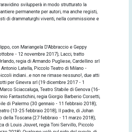
 Paravidino svilupperà in modo strutturato la
antiere permanente per autori, ma anche registi,
i testi di drammaturghi viventi, nella commissione e
ilippo, con Mariangela D’Abbraccio e Geppy
1 ottobre - 12 novembre 2017); Lacci, tratto
lando, regia di Armando Pugliese, Cardellino srl
Antonio Latella, Piccolo Teatro di Milano -
ccoli indiani…e non ne rimase nessuno!, due atti
otti per Ginevra srl (19 dicembre 2017 - 1
a Marco Sciaccaluga, Teatro Stabile di Genova (16-
io Fantastichini, regia Giorgio Barberio Corsetti,
ile di Palermo (30 gennaio - 11 febbraio 2018);
Teatro (13-25 febbraio 2018); Il padre, di Johan
ro della Toscana (27 febbraio - 11 marzo 2018);
a di Louis Jouvet, regia Toni Servillo, Piccolo
arzo 2018); Qualcuno volò sul nido del cuculo, di