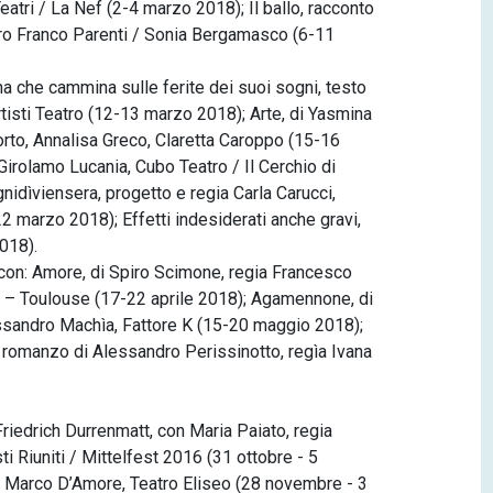
eatri / La Nef (2-4 marzo 2018); Il ballo, racconto
tro Franco Parenti / Sonia Bergamasco (6-11
a che cammina sulle ferite dei suoi sogni, testo
artisti Teatro (12-13 marzo 2018); Arte, di Yasmina
orto, Annalisa Greco, Claretta Caroppo (15-16
irolamo Lucania, Cubo Teatro / Il Cerchio di
dìviensera, progetto e regia Carla Carucci,
 marzo 2018); Effetti indesiderati anche gravi,
018).
ua con: Amore, di Spiro Scimone, regia Francesco
 – Toulouse (17-22 aprile 2018); Agamennone, di
lessandro Machìa, Fattore K (15-20 maggio 2018);
l romanzo di Alessandro Perissinotto, regìa Ivana
riedrich Durrenmatt, con Maria Paiato, regia
ti Riuniti / Mittelfest 2016 (31 ottobre - 5
 Marco D’Amore, Teatro Eliseo (28 novembre - 3