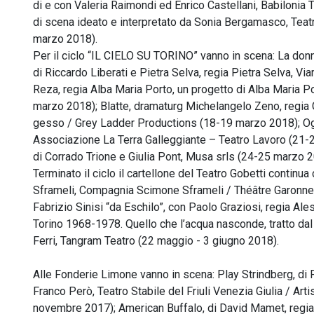
di e con Valeria Raimondi ed Enrico Castellani, Babilonia T
di scena ideato e interpretato da Sonia Bergamasco, Tea
marzo 2018).
Per il ciclo “IL CIELO SU TORINO” vanno in scena: La donn
di Riccardo Liberati e Pietra Selva, regia Pietra Selva, Vi
Reza, regia Alba Maria Porto, un progetto di Alba Maria P
marzo 2018); Blatte, dramaturg Michelangelo Zeno, regia G
gesso / Grey Ladder Productions (18-19 marzo 2018); Ogni
Associazione La Terra Galleggiante – Teatro Lavoro (21-22
di Corrado Trione e Giulia Pont, Musa srls (24-25 marzo 2
Terminato il ciclo il cartellone del Teatro Gobetti contin
Sframeli, Compagnia Scimone Sframeli / Théâtre Garonne
Fabrizio Sinisi “da Eschilo”, con Paolo Graziosi, regia A
Torino 1968-1978. Quello che l’acqua nasconde, tratto da
Ferri, Tangram Teatro (22 maggio - 3 giugno 2018).
Alle Fonderie Limone vanno in scena: Play Strindberg, di F
Franco Però, Teatro Stabile del Friuli Venezia Giulia / Artis
novembre 2017); American Buffalo, di David Mamet, regia