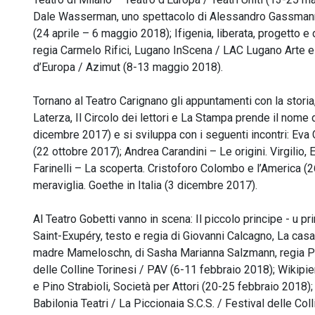
Dale Wasserman, uno spettacolo di Alessandro Gassmann, 
(24 aprile – 6 maggio 2018); Ifigenia, liberata, progetto
regia Carmelo Rifici, Lugano InScena / LAC Lugano Arte e 
d’Europa / Azimut (8-13 maggio 2018).
Tornano al Teatro Carignano gli appuntamenti con la storia,
Laterza, Il Circolo dei lettori e La Stampa prende il nome d
dicembre 2017) e si sviluppa con i seguenti incontri: Eva C
(22 ottobre 2017); Andrea Carandini – Le origini. Virgili
Farinelli – La scoperta. Cristoforo Colombo e l’America (2
meraviglia. Goethe in Italia (3 dicembre 2017).
Al Teatro Gobetti vanno in scena: Il piccolo principe - u p
Saint-Exupéry, testo e regia di Giovanni Calcagno, La cas
madre Mameloschn, di Sasha Marianna Salzmann, regia Pao
delle Colline Torinesi / PAV (6-11 febbraio 2018); Wikipie
e Pino Strabioli, Società per Attori (20-25 febbraio 2018)
Babilonia Teatri / La Piccionaia S.C.S. / Festival delle Co