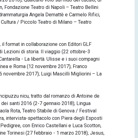
Fondazione Teatro di Napoli – Teatro Bellini
 e drammaturgia Angela Demattè e Carmelo Rifici,
Cultura / Piccolo Teatro di Milano – Teatro
 il format in collaborazione con Editori GLF
i Lezioni di storia. Il viaggio (22 ottobre-3
antarella - La libertà. Ulisse e i suoi compagni
o, Enea e Roma (12 novembre 2017); Franco
6 novembre 2017); Luigi Mascilli Migliorini – La
rincipuzzu nicu, tratto dal romanzo di Antoine de
a dei santi 2016 (2-7 gennaio 2018); Lingua
la Rota, Teatro Stabile di Genova / Festival
ra, intervista-spettacolo con Piera degli Esposti
; Pedigree, con Enrico Castellani e Luca Scotton,
lline Torinesi (27 febbraio - 1 marzo 2018); Jesus,