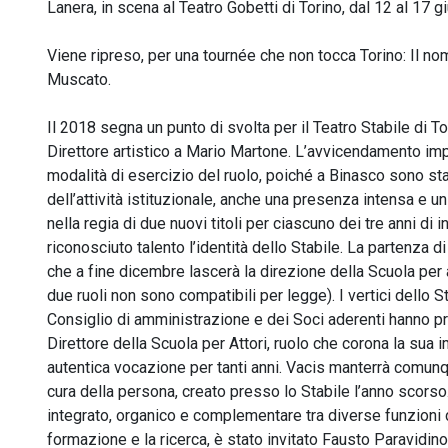
Lanera, in scena al Teatro Gobetti di Torino, dal 12 al 17 
Viene ripreso, per una tournée che non tocca Torino: Il no
Muscato.
Il 2018 segna un punto di svolta per il Teatro Stabile di T
Direttore artistico a Mario Martone. L’avvicendamento imp
modalità di esercizio del ruolo, poiché a Binasco sono stati
dell’attività istituzionale, anche una presenza intensa e 
nella regia di due nuovi titoli per ciascuno dei tre anni di i
riconosciuto talento l’identità dello Stabile. La partenza d
che a fine dicembre lascerà la direzione della Scuola per 
due ruoli non sono compatibili per legge). I vertici dello S
Consiglio di amministrazione e dei Soci aderenti hanno pr
Direttore della Scuola per Attori, ruolo che corona la sua 
autentica vocazione per tanti anni. Vacis manterrà comunque 
cura della persona, creato presso lo Stabile l’anno scorso.
integrato, organico e complementare tra diverse funzioni d
formazione e la ricerca, è stato invitato Fausto Paravidin