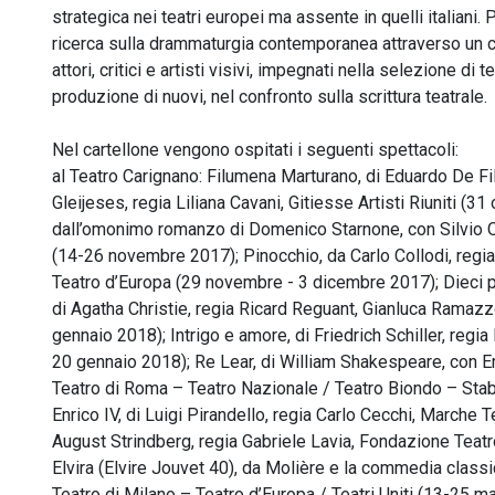
strategica nei teatri europei ma assente in quelli italiani.
ricerca sulla drammaturgia contemporanea attraverso un c
attori, critici e artisti visivi, impegnati nella selezione d
produzione di nuovi, nel confronto sulla scrittura teatrale.
Nel cartellone vengono ospitati i seguenti spettacoli:
al Teatro Carignano: Filumena Marturano, di Eduardo De F
Gleijeses, regia Liliana Cavani, Gitiesse Artisti Riuniti (3
dall’omonimo romanzo di Domenico Starnone, con Silvio Or
(14-26 novembre 2017); Pinocchio, da Carlo Collodi, regia 
Teatro d’Europa (29 novembre - 3 dicembre 2017); Dieci pi
di Agatha Christie, regia Ricard Reguant, Gianluca Ramazz
gennaio 2018); Intrigo e amore, di Friedrich Schiller, regi
20 gennaio 2018); Re Lear, di William Shakespeare, con Enn
Teatro di Roma – Teatro Nazionale / Teatro Biondo – Stab
Enrico IV, di Luigi Pirandello, regia Carlo Cecchi, Marche 
August Strindberg, regia Gabriele Lavia, Fondazione Teat
Elvira (Elvire Jouvet 40), da Molière e la commedia classic
Teatro di Milano – Teatro d’Europa / Teatri Uniti (13-25 m