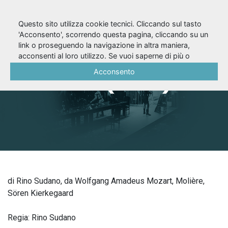
Questo sito utilizza cookie tecnici. Cliccando sul tasto
'Acconsento', scorrendo questa pagina, cliccando su un
link o proseguendo la navigazione in altra maniera,
La voce di Don
acconsenti al loro utilizzo. Se vuoi saperne di più o
negare il consenso a tutti o ad alcuni cookie, consulta la
Acconsento
Giovanni (1985)
Cookie Policy
.
di Rino Sudano, da Wolfgang Amadeus Mozart, Molière,
Sören Kierkegaard
Regia: Rino Sudano