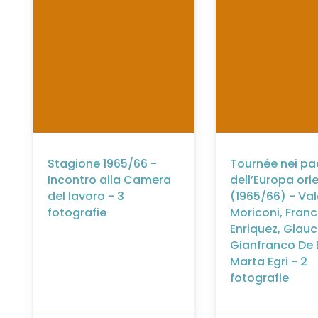
Stagione 1965/66 -
Tournée nei pa
Incontro alla Camera
dell’Europa ori
del lavoro - 3
(1965/66) - Val
fotografie
Moriconi, Fran
Enriquez, Glauc
Gianfranco De 
Marta Egri - 2
fotografie