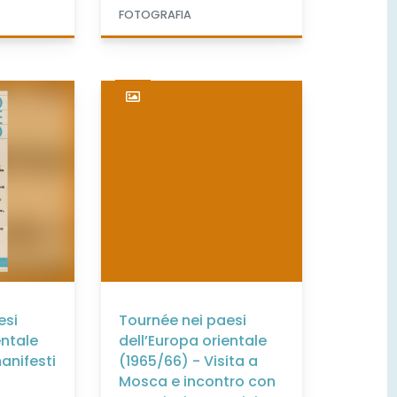
FOTOGRAFIA
esi
Tournée nei paesi
entale
dell’Europa orientale
anifesti
(1965/66) - Visita a
Mosca e incontro con