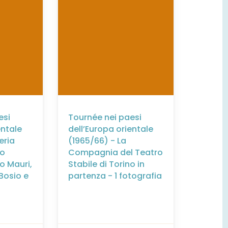
esi
Tournée nei paesi
entale
dell’Europa orientale
eria
(1965/66) - La
co
Compagnia del Teatro
o Mauri,
Stabile di Torino in
Bosio e
partenza - 1 fotografia