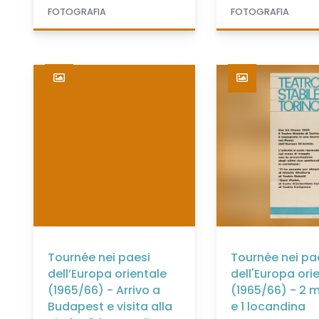
FOTOGRAFIA
FOTOGRAFIA
Tournée nei paesi
Tournée nei pa
dell’Europa orientale
dell'Europa ori
(1965/66) - Arrivo a
(1965/66) - 2 m
Budapest e visita alla
e 1 locandina