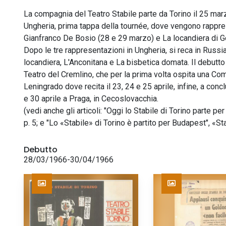
La compagnia del Teatro Stabile parte da Torino il 25 marz
Ungheria, prima tappa della tournée, dove vengono rappres
Gianfranco De Bosio (28 e 29 marzo) e La locandiera di Go
Dopo le tre rappresentazioni in Ungheria, si reca in Russia
locandiera, L'Anconitana e La bisbetica domata. Il debutto
Teatro del Cremlino, che per la prima volta ospita una Co
Leningrado dove recita il 23, 24 e 25 aprile, infine, a conc
e 30 aprile a Praga, in Cecoslovacchia.
(vedi anche gli articoli: "Oggi lo Stabile di Torino parte p
p. 5; e "Lo «Stabile» di Torino è partito per Budapest", «
Debutto
28/03/1966-30/04/1966