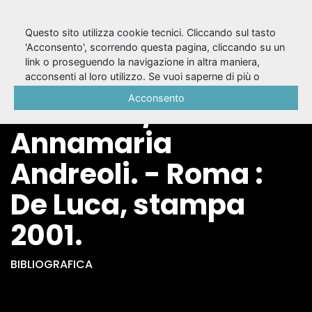
Questo sito utilizza cookie tecnici. Cliccando sul tasto
'Acconsento', scorrendo questa pagina, cliccando su un
link o proseguendo la navigazione in altra maniera,
D'Annunzio e
acconsenti al loro utilizzo. Se vuoi saperne di più o
negare il consenso a tutti o ad alcuni cookie, consulta la
Acconsento
l'Abruzzo / di
Cookie Policy
.
Annamaria
Andreoli. - Roma :
De Luca, stampa
2001.
BIBLIOGRAFICA