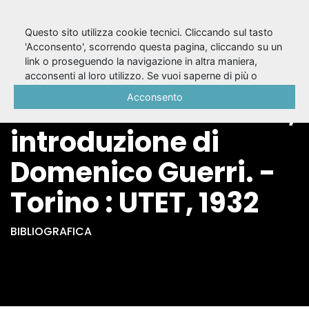
Questo sito utilizza cookie tecnici. Cliccando sul tasto
'Acconsento', scorrendo questa pagina, cliccando su un
link o proseguendo la navigazione in altra maniera,
Le commedie /
acconsenti al loro utilizzo. Se vuoi saperne di più o
negare il consenso a tutti o ad alcuni cookie, consulta la
Acconsento
Niccolò Machiavelli ;
Cookie Policy
.
introduzione di
Domenico Guerri. -
Torino : UTET, 1932
BIBLIOGRAFICA