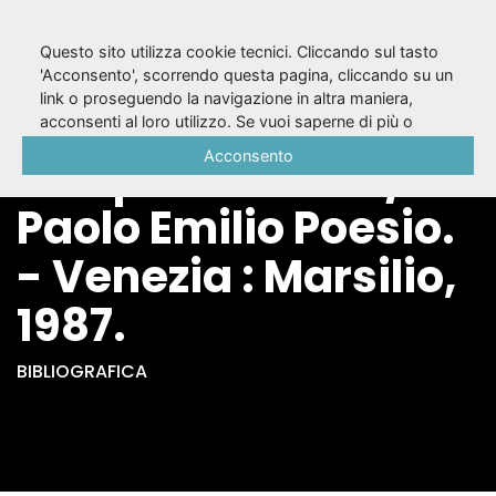
Questo sito utilizza cookie tecnici. Cliccando sul tasto
'Acconsento', scorrendo questa pagina, cliccando su un
link o proseguendo la navigazione in altra maniera,
Maurizio Scaparro :
acconsenti al loro utilizzo. Se vuoi saperne di più o
negare il consenso a tutti o ad alcuni cookie, consulta la
Acconsento
l'utopia teatrale /
Cookie Policy
.
Paolo Emilio Poesio.
- Venezia : Marsilio,
1987.
BIBLIOGRAFICA