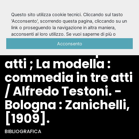
Questo sito utilizza cookie tecnici. Cliccando sul tasto
'Acconsento', scorrendo questa pagina, cliccando su un
link o proseguendo la navigazione in altra maniera,
La scintilla :
acconsenti al loro utilizzo. Se vuoi saperne di più o
negare il consenso a tutti o ad alcuni cookie, consulta la
Acconsento
commedia in quattri
Cookie Policy
.
atti ; La modella :
commedia in tre atti
/ Alfredo Testoni. -
Bologna : Zanichelli,
[1909].
BIBLIOGRAFICA