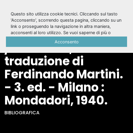
Questo sito utilizza cookie tecnici. Cliccando sul tasto
'Acconsento', scorrendo questa pagina, cliccando su un
link o proseguendo la navigazione in altra maniera,
La certosa di Parma
acconsenti al loro utilizzo. Se vuoi saperne di più o
negare il consenso a tutti o ad alcuni cookie, consulta la
Acconsento
/ Stendhal ;
Cookie Policy
.
traduzione di
Ferdinando Martini.
- 3. ed. - Milano :
Mondadori, 1940.
BIBLIOGRAFICA