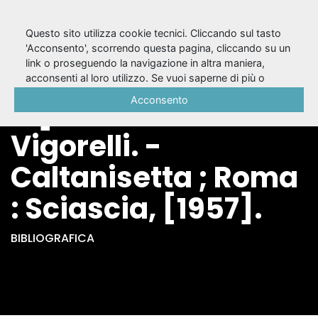
Questo sito utilizza cookie tecnici. Cliccando sul tasto
'Acconsento', scorrendo questa pagina, cliccando su un
link o proseguendo la navigazione in altra maniera,
Baudelaire / [a cura
acconsenti al loro utilizzo. Se vuoi saperne di più o
negare il consenso a tutti o ad alcuni cookie, consulta la
Acconsento
di] Giancarlo
Cookie Policy
.
Vigorelli. -
Caltanisetta ; Roma
: Sciascia, [1957].
BIBLIOGRAFICA