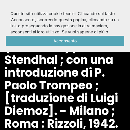
Questo sito utilizza cookie tecnici. Cliccando sul tasto
'Acconsento', scorrendo questa pagina, cliccando su un
link o proseguendo la navigazione in altra maniera,
Viaggio in Italia :
acconsenti al loro utilizzo. Se vuoi saperne di più o
negare il consenso a tutti o ad alcuni cookie, consulta la
Acconsento
(1801-1818) / di
Cookie Policy
.
Stendhal ; con una
introduzione di P.
Paolo Trompeo ;
[traduzione di Luigi
Diemoz]. - Milano ;
Roma : Rizzoli, 1942.