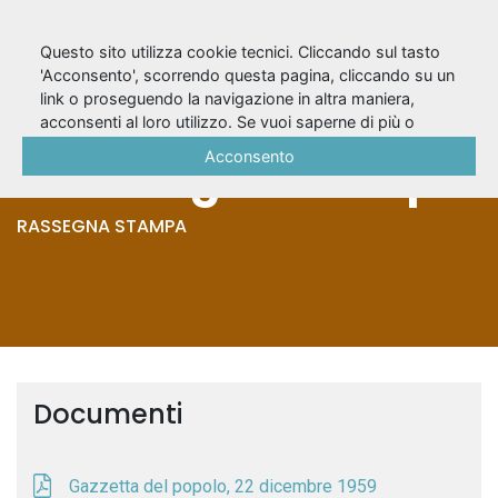
Questo sito utilizza cookie tecnici. Cliccando sul tasto
'Acconsento', scorrendo questa pagina, cliccando su un
link o proseguendo la navigazione in altra maniera,
Angelica (1959/60)
acconsenti al loro utilizzo. Se vuoi saperne di più o
negare il consenso a tutti o ad alcuni cookie, consulta la
Acconsento
- Rassegna stampa
Cookie Policy
.
RASSEGNA STAMPA
Documenti
Gazzetta del popolo, 22 dicembre 1959