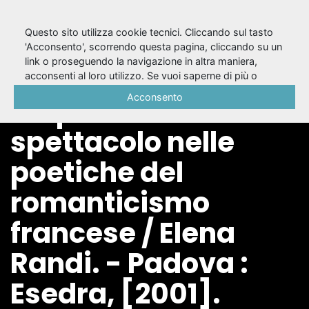
Questo sito utilizza cookie tecnici. Cliccando sul tasto
'Acconsento', scorrendo questa pagina, cliccando su un
link o proseguendo la navigazione in altra maniera,
Anatomia del gesto :
acconsenti al loro utilizzo. Se vuoi saperne di più o
negare il consenso a tutti o ad alcuni cookie, consulta la
Acconsento
corporeità e
Cookie Policy
.
spettacolo nelle
poetiche del
romanticismo
francese / Elena
Randi. - Padova :
Esedra, [2001].