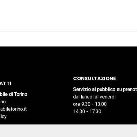
CONSULTAZIONE
ATTI
Servizio al pubblico su preno
bile di Torino
dal lunedì al venerdì
ino
ore 9.30 - 13.00
abiletorino.it
14.30 - 17.30
licy