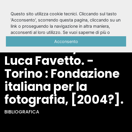
Questo sito utilizza cookie tecnici. Cliccando sul tasto
'Acconsento', scorrendo questa pagina, cliccando su un
link o proseguendo la navigazione in altra maniera,
Giada Memoria
acconsenti al loro utilizzo. Se vuoi saperne di più o
negare il consenso a tutti o ad alcuni cookie, consulta la
Acconsento
detta Oblio / Gian
Cookie Policy
.
Luca Favetto. -
Torino : Fondazione
italiana per la
fotografia, [2004?].
BIBLIOGRAFICA