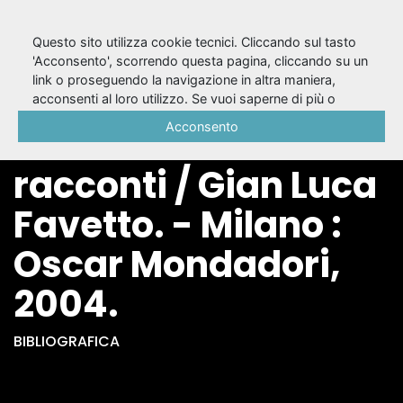
Questo sito utilizza cookie tecnici. Cliccando sul tasto
'Acconsento', scorrendo questa pagina, cliccando su un
link o proseguendo la navigazione in altra maniera,
Se vedi il futuro digli
acconsenti al loro utilizzo. Se vuoi saperne di più o
negare il consenso a tutti o ad alcuni cookie, consulta la
Acconsento
di non venire :
Cookie Policy
.
racconti / Gian Luca
Favetto. - Milano :
Oscar Mondadori,
2004.
BIBLIOGRAFICA