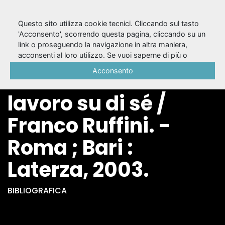
Questo sito utilizza cookie tecnici. Cliccando sul tasto
'Acconsento', scorrendo questa pagina, cliccando su un
link o proseguendo la navigazione in altra maniera,
Stanislavskij : dal
acconsenti al loro utilizzo. Se vuoi saperne di più o
negare il consenso a tutti o ad alcuni cookie, consulta la
Acconsento
lavoro dell'attore al
Cookie Policy
.
lavoro su di sé /
Franco Ruffini. -
Roma ; Bari :
Laterza, 2003.
BIBLIOGRAFICA