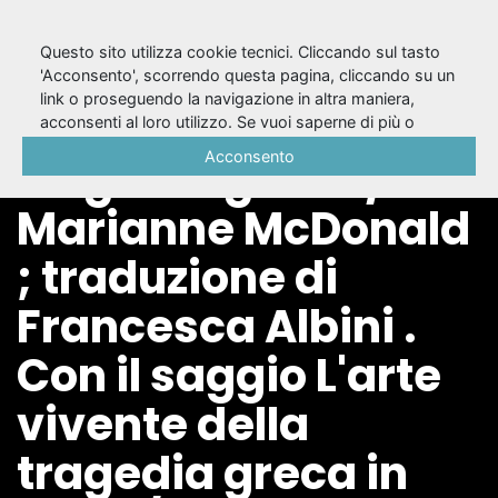
Questo sito utilizza cookie tecnici. Cliccando sul tasto
'Acconsento', scorrendo questa pagina, cliccando su un
link o proseguendo la navigazione in altra maniera,
L'arte vivente della
acconsenti al loro utilizzo. Se vuoi saperne di più o
negare il consenso a tutti o ad alcuni cookie, consulta la
Acconsento
tragedia greca /
Cookie Policy
.
Marianne McDonald
; traduzione di
Francesca Albini .
Con il saggio L'arte
vivente della
tragedia greca in