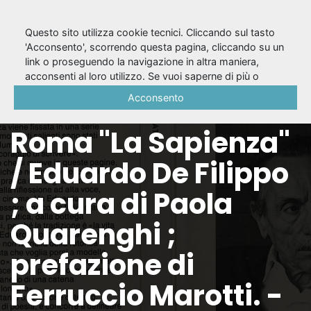
Questo sito utilizza cookie tecnici. Cliccando sul tasto
'Acconsento', scorrendo questa pagina, cliccando su un
link o proseguendo la navigazione in altra maniera,
Lezioni di teatro :
acconsenti al loro utilizzo. Se vuoi saperne di più o
negare il consenso a tutti o ad alcuni cookie, consulta la
Acconsento
all'Università di
Cookie Policy
.
Roma "La Sapienza"
/ Eduardo De Filippo
; a cura di Paola
Quarenghi ;
prefazione di
Ferruccio Marotti. -