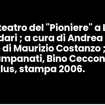
 teatro del "Pioniere" a 
odari ; a cura di Andre
e di Maurizio Costanzo ;
mpanati, Bino Ceccon ..
illus, stampa 2006.