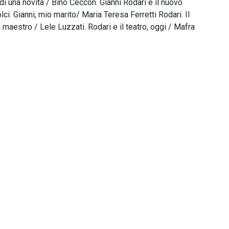
 di una novità / Bino Ceccon. Gianni Rodari e il nuovo
ci. Gianni, mio marito/ Maria Teresa Ferretti Rodari. Il
 maestro / Lele Luzzati. Rodari e il teatro, oggi / Mafra