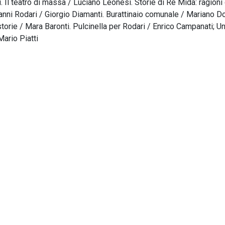
i. Il teatro di massa / Luciano Leonesi. Storie di Re Mida: ragioni
ianni Rodari / Giorgio Diamanti. Burattinaio comunale / Mariano Dol
 storie / Mara Baronti. Pulcinella per Rodari / Enrico Campanati; Un
Mario Piatti