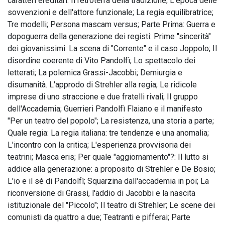
caratteri ereditari: Il retroterra della tradizione; L'epoca delle
sovvenzioni e dell'attore funzionale; La regia equilibratrice;
Tre modelli; Persona mascam versus; Parte Prima: Guerra e
dopoguerra della generazione dei registi: Prime "sincerità"
dei giovanissimi: La scena di "Corrente" e il caso Joppolo; Il
disordine coerente di Vito Pandolfì; Lo spettacolo dei
letterati; La polemica Grassi-Jacobbi; Demiurgia e
disumanità. L'approdo di Strehler alla regia; Le ridicole
imprese di uno straccione e due fratelli rivali; Il gruppo
dell'Accademia; Guerrieri Pandolfì Flaiano e il manifesto
"Per un teatro del popolo"; La resistenza, una storia a parte;
Quale regia: La regia italiana: tre tendenze e una anomalia;
L'incontro con la critica; L'esperienza provvisoria dei
teatrini; Masca eris; Per quale "aggiornamento"?: Il lutto si
addice alla generazione: a proposito di Strehler e De Bosio;
L'io e il sé di Pandolfì; Squarzina dall'accademia in poi; La
riconversione di Grassi, l'addio di Jacobbi e la nascita
istituzionale del "Piccolo"; Il teatro di Strehler; Le scene dei
comunisti da quattro a due; Teatranti e pifferai; Parte