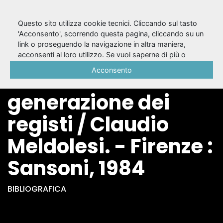
Questo sito utilizza cookie tecnici. Cliccando sul tasto
'Acconsento', scorrendo questa pagina, cliccando su un
link o proseguendo la navigazione in altra maniera,
Fondamenti del
acconsenti al loro utilizzo. Se vuoi saperne di più o
negare il consenso a tutti o ad alcuni cookie, consulta la
Acconsento
teatro italiano : la
Cookie Policy
.
generazione dei
registi / Claudio
Meldolesi. - Firenze :
Sansoni, 1984
BIBLIOGRAFICA