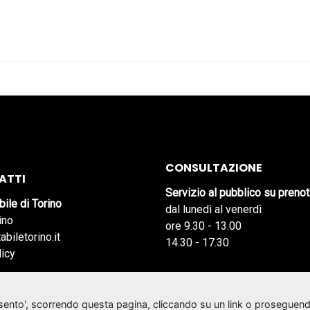
CONSULTAZIONE
ATTI
Servizio al pubblico su preno
bile di Torino
dal lunedì al venerdì
ino
ore 9.30 - 13.00
abiletorino.it
14.30 - 17.30
licy
nsento', scorrendo questa pagina, cliccando su un link o proseguend